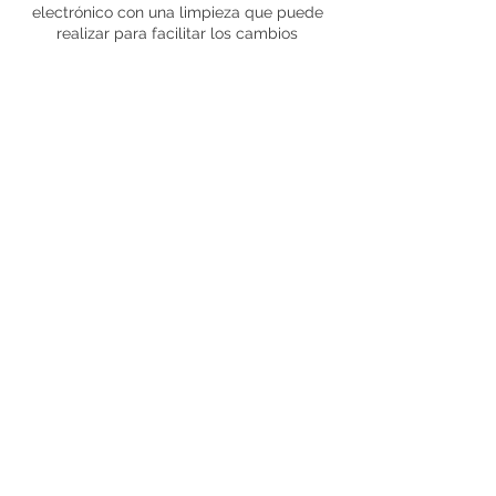
electrónico con una limpieza que puede
realizar para facilitar los cambios
energéticos y la curación espiritual
necesaria para ayudarle en su jornada. Y,
un enlace a la grabación de la sesión.
Cancellation Policy
Please see Terms of Purchase and
Services.
Favor de leer los Términos de Compra y
Servicios.
https://www.lunahealingcrystals.com/pur
Contact Details