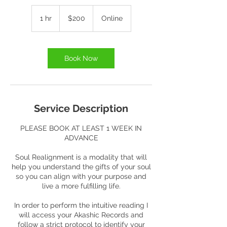
200
US
1 hr
1
$200
Online
dollars
h
Book Now
Service Description
PLEASE BOOK AT LEAST 1 WEEK IN
ADVANCE
Soul Realignment is a modality that will
help you understand the gifts of your soul
so you can align with your purpose and
live a more fulfilling life.
In order to perform the intuitive reading I
will access your Akashic Records and
follow a strict protocol to identify your